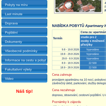
4
Pobyty na míru
P
P
Last minute
Doprava
NABÍDKA POBYTŮ
Apartmany Iv
Pojištění
Cena za: apartmá
studio pro 2
Termín
osoby s možností
Dokumenty
přistýlky
9.8 - 19.8 2026
Vyprodáno
Všeobecné podmínky
19.8 - 29.8 2026
Vyprodáno
29.8 - 8.9 2026
Vyprodáno
Informace na cestu a pobyt
8.9 - 18.9 2026
22 500
18.9 - 28.9 2026
22 500
Fakultativní výlety
Cena zahrnuje
Video
pronájem apartmánu na 10 nocí, pobytovou t
závěrečný úklid, parkování, služby delegá
Cena nezahrnuje
Náš tip!
dopravu, stravování, cestovní pojištění. U
Poznámky k zájezdu