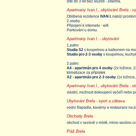
dítě do 3 let bez služeb - zdarma.
Apartmany Ivan I., ubytování Brela
- v
Oblíbená rezidence
IVAN I.
nabízí prostor
2 osoby.
Připojení k internetu - wifi.
Parkování u domu.
Apartmany Ivan I.
- ubytování
1.patro:
Studia S2
s koupelnou a balkonem na moř
Studio pro 2-3 osoby
s koupelnou, kuchy
2.patro:
A4 - apartmán pro 4 osoby
(2x ložnice, 2
klimatizace za příplatek
A2 - apartmán pro 2-3 osoby
(1x ložnice,
Apartmany Ivan I., ubytování Brela
- st
vlastní, možnost dokoupení večeří nebo 
Ubytování Brela
- sport a zábava
vodní šlapadla, kavárny a restaurace na
Obchody
Brela
obchod v sezóně v místě, mimo sezónu cc
Pláž
Brela