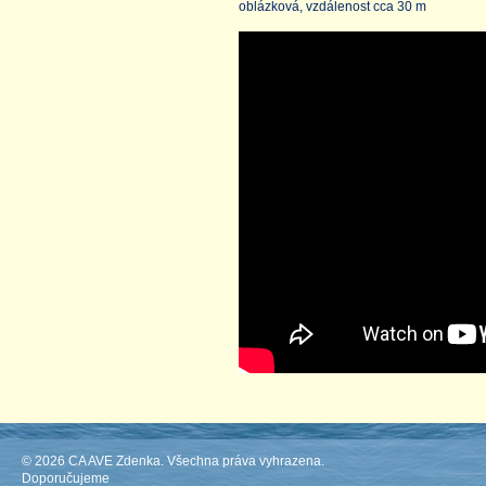
oblázková, vzdálenost cca 30 m
© 2026 CA AVE Zdenka. Všechna práva vyhrazena.
Doporučujeme