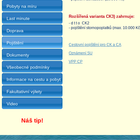
Pobyty na míru
Rozšířená varianta
CK3
) zahrnuje:
Last minute
- d t t o CK2
- pojištění stornopoplatků (max. 10.000 Kč
Doprava
Pojištění
Cestovní pojištění pro CK a CA
Oznámení SU
Dokumenty
VPP CP
Všeobecné podmínky
Informace na cestu a pobyt
Fakultativní výlety
Video
Náš tip!