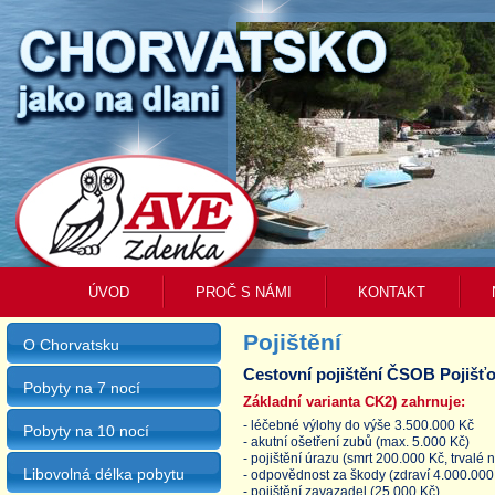
ÚVOD
PROČ S NÁMI
KONTAKT
Pojištění
O Chorvatsku
Cestovní pojištění ČSOB Pojišť
Pobyty na 7 nocí
Základní varianta
CK2
) zahrnuje:
- léčebné výlohy do výše 3.500.000 Kč
Pobyty na 10 nocí
- akutní ošetření zubů (max. 5.000 Kč)
- pojištění úrazu (smrt 200.000 Kč, trvalé
Libovolná délka pobytu
- odpovědnost za škody (zdraví 4.000.000
- pojištění zavazadel (25.000 Kč)