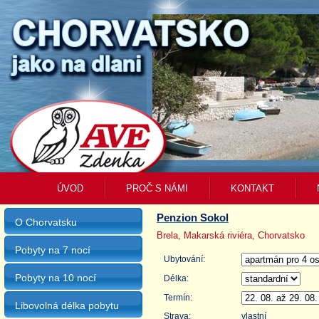
ÚVOD
PROČ S NÁMI
KONTAKT
Penzion Sokol
O Chorvatsku
Brela, Makarská riviéra, Chorvatsko
Pobyty na 7 nocí
Ubytování:
Pobyty na 10 nocí
Délka:
Termín:
Libovolná délka pobytu
Strava:
vlastní