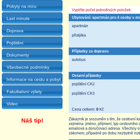
Pobyty na míru
Vyplňte počet jednotlivých položek:
Ubytování: apartmán pro 4 osoby s mo
Last minute
apartmán
Doprava
přistýlka
Pojištění
Příplatky za dopravu
Dokumenty
autobus
Všeobecné podmínky
Ostatní příplatky
Informace na cestu a pobyt
pojištění CK2
Fakultativní výlety
pojištění CK3
Video
Cena celkem:
0
Kč
Zákazník je srozuměn s tím, že cestovní 
Náš tip!
zejména: jméno, příjmení, typ cestovního 
emailová a doručovací adresa. Všechny 
zákonem, případně po dobu nezbytně nut