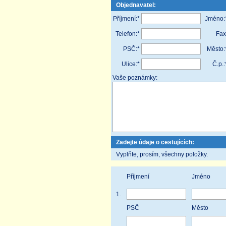
Objednavatel:
Příjmení:*
Jméno:
Telefon:*
Fax
PSČ:*
Město:
Ulice:*
Č.p.:
Vaše poznámky:
Zadejte údaje o cestujících:
Vyplňte, prosím, všechny položky.
Příjmení
Jméno
1.
PSČ
Město