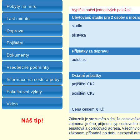
Pobyty na míru
Vyplňte počet jednotlivých položek:
Ubytování: studio pro 2 osoby s možno
Last minute
studio
Doprava
přistýlka
Pojištění
Příplatky za dopravu
Dokumenty
autobus
Všeobecné podmínky
Ostatní příplatky
Informace na cestu a pobyt
pojištění CK2
Fakultativní výlety
pojištění CK3
Video
Cena celkem:
0
Kč
Zákazník je srozuměn s tím, že cestovní 
Náš tip!
zejména: jméno, příjmení, typ cestovního 
emailová a doručovací adresa. Všechny 
zákonem, případně po dobu nezbytně nut