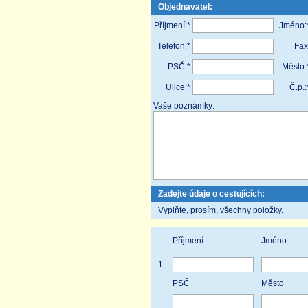
Objednavatel:
Příjmení:*
Jméno:
Telefon:*
Fax
PSČ:*
Město:
Ulice:*
Č.p.:
Vaše poznámky:
Zadejte údaje o cestujících:
Vyplňte, prosím, všechny položky.
Příjmení
Jméno
1.
PSČ
Město