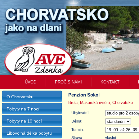
ÚVOD
PROČ S NÁMI
KONTAKT
Penzion Sokol
O Chorvatsku
Brela, Makarská riviéra, Chorvatsko
Pobyty na 7 nocí
Ubytování:
Pobyty na 10 nocí
Délka:
Termín:
Libovolná délka pobytu
Strava:
vlastní